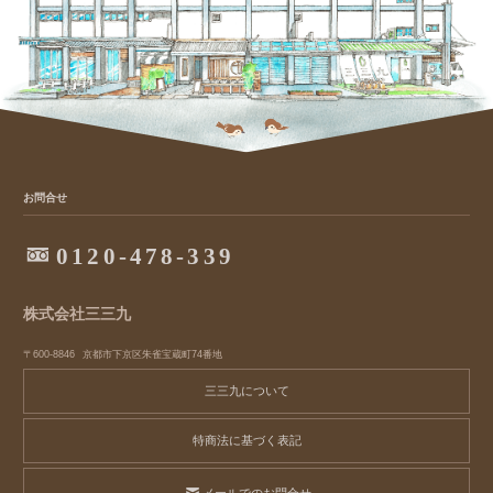
お問合せ
0120-478-339
株式会社三三九
〒600-8846
京都市下京区朱雀宝蔵町74番地
三三九について
特商法に基づく表記