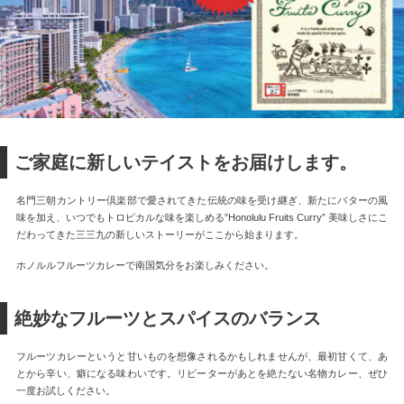
ご家庭に新しいテイストをお届けします。
名門三朝カントリー倶楽部で愛されてきた伝統の味を受け継ぎ、新たにバターの風
味を加え、いつでもトロピカルな味を楽しめる”Honolulu Fruits Curry”
美味しさにこ
だわってきた三三九の新しいストーリーがここから始まります。
ホノルルフルーツカレーで南国気分をお楽しみください。
絶妙なフルーツとスパイスのバランス
フルーツカレーというと甘いものを想像されるかもしれませんが、最初甘くて、あ
とから辛い、癖になる味わいです。リピーターがあとを絶たない名物カレー、ぜひ
一度お試しください。