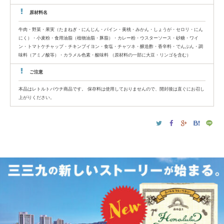
原材料名
牛肉・野菜・果実（たまねぎ・にんじん・パイン・黄桃・みかん・しょうが・セロリ・にん
にく）・小麦粉・食用油脂（植物油脂・豚脂）・カレー粉・ウスターソース・砂糖・ワイ
ン・トマトケチャップ・チキンブイヨン・食塩・チャツネ・醸造酢・香辛料・でんぷん・調
味料（アミノ酸等）・カラメル色素・酸味料 （原材料の一部に大豆・リンゴを含む）
ご注意
本品はレトルトパウチ商品です。 保存料は使用しておりませんので、開封後は直ぐにお召し
上がりください。