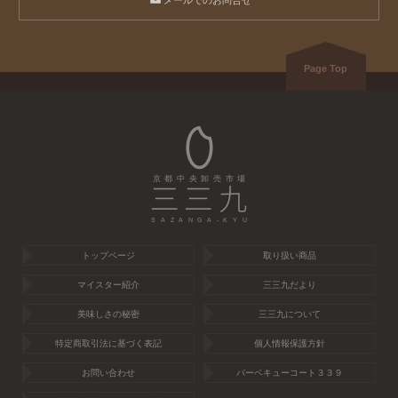
メールでのお問合せ
Page Top
京都中央卸売市場
SAZANGA-KYU
トップページ
取り扱い商品
マイスター紹介
三三九だより
美味しさの秘密
三三九について
特定商取引法に基づく表記
個人情報保護方針
お問い合わせ
バーベキューコート３３９