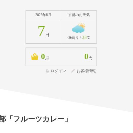
2026年8月
京都のお天気
7
日
33
薄曇り /
℃
0
0
点
円
ログイン
お客様情報
部
「フルーツカレー」